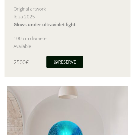
Original artwork
Ibiza 2025
Glows under ultraviolet light
100 cm diameter
Available
2500€
RESERVE