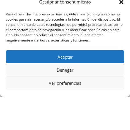
Gestionar consentimiento
Would you like to get in
Para ofrecer las mejores experiencias, utilizamos tecnologías como las
touch?
cookies para almacenar y/o acceder a la información del dispositivo. El
consentimiento de estas tecnologías nos permitirá procesar datos como
el comportamiento de navegación o las identificaciones únicas en este
sitio. No consentir o retirar el consentimiento, puede afectar
negativamente a ciertas características y funciones.
If you prefer to reach out directly, here are
my contact details.
Aceptar
Denegar
Ver preferencias
DM me on Instagram