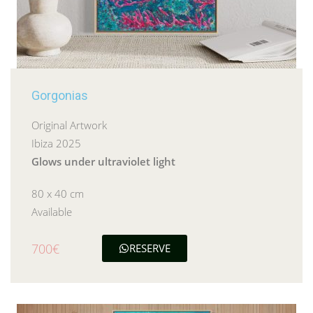
Gorgonias
Original Artwork
Ibiza 2025
Glows under ultraviolet light
80 x 40 cm
Available
700€
RESERVE